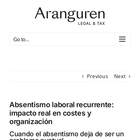
Skip
to
content
Open toolbar
Go to...
Previous
Next
Absentismo laboral recurrente:
impacto real en costes y
organización
Cuando el absentismo deja de ser un