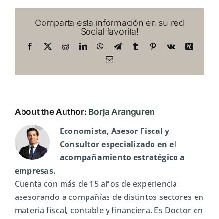
recurrente:
impacto
Comparta esta información en su red
real
Social favorita!
en
costes
Facebook
X
Reddit
LinkedIn
WhatsApp
Telegram
Tumblr
Pinterest
Vk
Xing
y
Email
organización
About the Author:
Borja Aranguren
Economista, Asesor Fiscal y
Consultor especializado en el
acompañamiento estratégico a
empresas.
Cuenta con más de 15 años de experiencia
asesorando a compañías de distintos sectores en
materia fiscal, contable y financiera. Es Doctor en