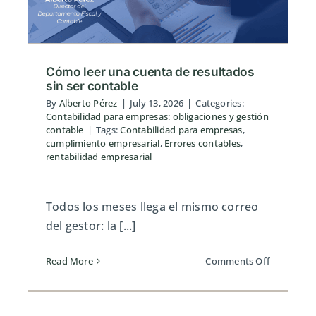
resuelve
el
pacto
y
qué
Cómo leer una cuenta de resultados
no
sin ser contable
tiene
By
Alberto Pérez
|
July 13, 2026
|
Categories:
solución
Contabilidad para empresas: obligaciones y gestión
contable
|
Tags:
Contabilidad para empresas
,
sin
cumplimiento empresarial
,
Errores contables
,
él
rentabilidad empresarial
Todos los meses llega el mismo correo
del gestor: la [...]
on
Read More
Comments Off
Cómo
leer
una