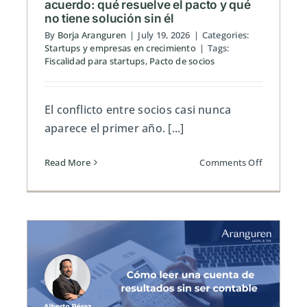
acuerdo: qué resuelve el pacto y qué
no tiene solución sin él
By
Borja Aranguren
|
July 19, 2026
|
Categories:
Startups y empresas en crecimiento
|
Tags:
Fiscalidad para startups
,
Pacto de socios
El conflicto entre socios casi nunca
aparece el primer año. [...]
on
Read More
Comments Off
Cuando
los
socios
dejan
de
estar
de
s
acuerdo:
qué