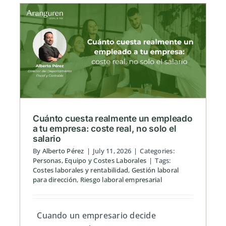
cuenta
de
resultados
sin
ser
,
contable
Cuánto cuesta realmente un empleado
a tu empresa: coste real, no solo el
salario
By
Alberto Pérez
|
July 11, 2026
|
Categories:
Personas, Equipo y Costes Laborales
|
Tags:
Costes laborales y rentabilidad
,
Gestión laboral
para dirección
,
Riesgo laboral empresarial
Cuando un empresario decide