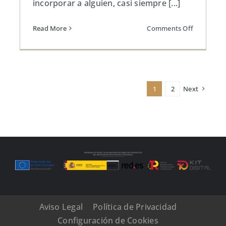
incorporar a alguien, casi siempre [...]
on
Read More
Comments Off
Cuánto
cuesta
realmente
un
empleado
1
2
Next
a
tu
empresa:
coste
real,
no
solo
el
salario
Aviso Legal
Política de Privacidad
Configuración de Cookies