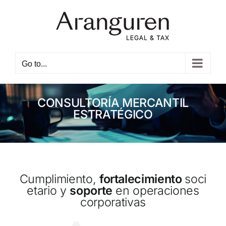
Skip
to
content
Open toolbar
Go to...
CONSULTORÍA MERCANTIL
ESTRATÉGICO
Cumplimiento,
fortalecimiento
soci
etario y
soporte
en operaciones
corporativas