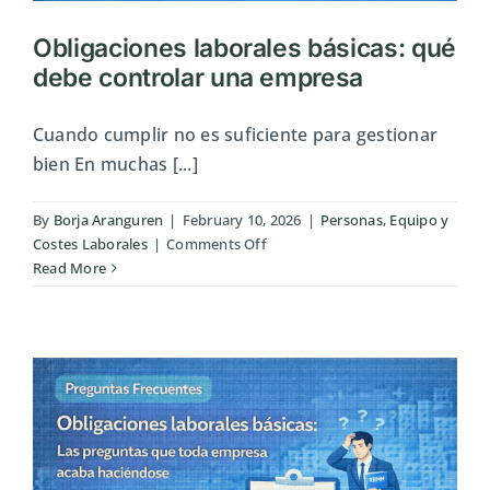
Obligaciones laborales básicas: qué
debe controlar una empresa
Cuando cumplir no es suficiente para gestionar
bien En muchas [...]
By
Borja Aranguren
|
February 10, 2026
|
Personas, Equipo y
on
Costes Laborales
|
Comments Off
Obligaciones
Read More
laborales
básicas:
qué
debe
controlar
una
empresa