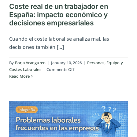
Coste real de un trabajador en
España: impacto económico y
decisiones empresariales
Cuando el coste laboral se analiza mal, las
decisiones también [...]
By
Borja Aranguren
|
January 10, 2026
|
Personas, Equipo y
on
Costes Laborales
|
Comments Off
Coste
Read More
real
de
un
trabajador
en
España:
impacto
económico
y