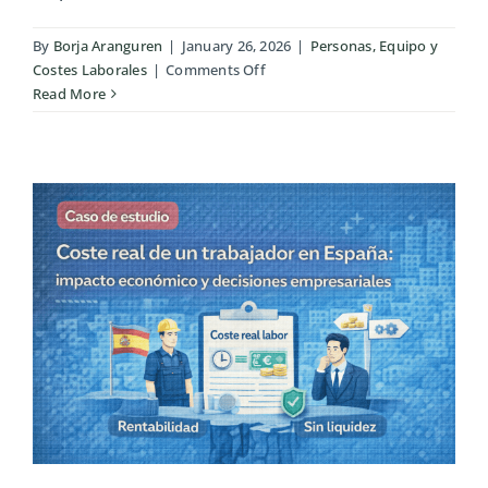
By
Borja Aranguren
|
January 26, 2026
|
Personas, Equipo y
on
Costes Laborales
|
Comments Off
Bajas
Read More
laborales
mal
gestionadas:
el
error
que
dispara
costes
ocultos