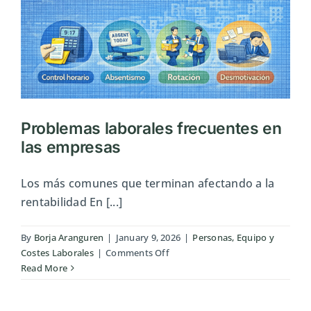
decisiones
empresariales
Problemas laborales frecuentes en
las empresas
Los más comunes que terminan afectando a la
rentabilidad En [...]
By
Borja Aranguren
|
January 9, 2026
|
Personas, Equipo y
on
Costes Laborales
|
Comments Off
Problemas
Read More
laborales
frecuentes