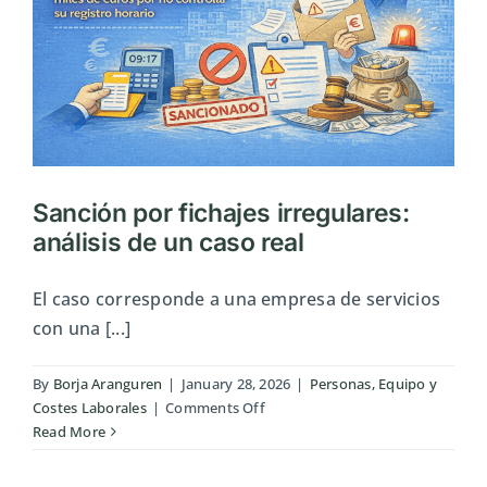
s
Sanción por fichajes irregulares:
análisis de un caso real
El caso corresponde a una empresa de servicios
con una [...]
By
Borja Aranguren
|
January 28, 2026
|
Personas, Equipo y
on
Costes Laborales
|
Comments Off
Sanción
Read More
por
fichajes