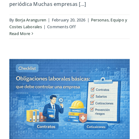
periódica Muchas empresas [...]
By
Borja Aranguren
|
February 20, 2026
|
Personas, Equipo y
on
Costes Laborales
|
Comments Off
Checklist
Read More
de
control
horario
para
evitar
sanciones
laborales