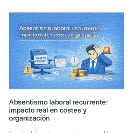
básicas:
las
preguntas
que
toda
empresa
acaba
haciéndose
Absentismo laboral recurrente:
impacto real en costes y
organización