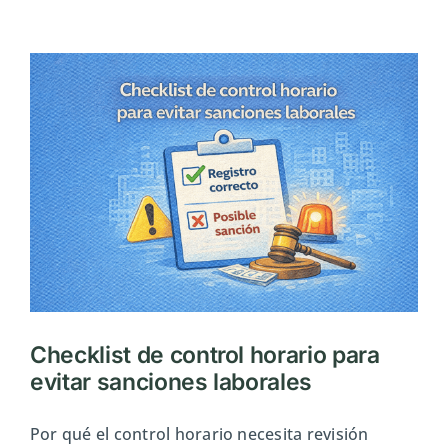
realmente
un
empleado
a
tu
empresa:
coste
real,
no
solo
el
salario
Checklist de control horario para
evitar sanciones laborales
Por qué el control horario necesita revisión