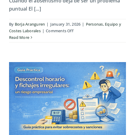
Cuando el absentismo deja de ser un problema
puntual El [...]
By
Borja Aranguren
|
January 31, 2026
|
Personas, Equipo y
on
Costes Laborales
|
Comments Off
Absentismo
Read More
laboral
recurrente:
impacto
real
en
costes
y
organización