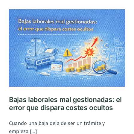
irregulares:
análisis
de
un
caso
real
Bajas laborales mal gestionadas: el
error que dispara costes ocultos
Cuando una baja deja de ser un trámite y
empieza [...]