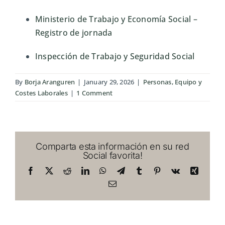
Ministerio de Trabajo y Economía Social
–
Registro de jornada
Inspección de Trabajo y Seguridad Social
By
Borja Aranguren
|
January 29, 2026
|
Personas, Equipo y
Costes Laborales
|
1 Comment
Comparta esta información en su red
Social favorita!
Facebook
X
Reddit
LinkedIn
WhatsApp
Telegram
Tumblr
Pinterest
Vk
Xing
Email