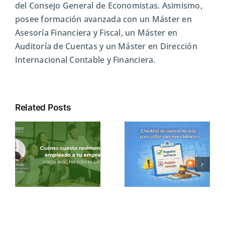
del Consejo General de Economistas. Asimismo,
posee formación avanzada con un Máster en
Asesoría Financiera y Fiscal, un Máster en
Auditoría de Cuentas y un Máster en Dirección
Internacional Contable y Financiera.
Related Posts
a
Checklist de
Obligaciones
control horario
laborales
u
para evitar
básicas: qué
e
sanciones
debe controlar
l
laborales
una empresa