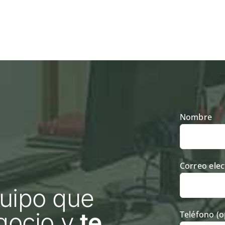
Nombre
Correo elec
uipo que
gocio y
te
Teléfono (o