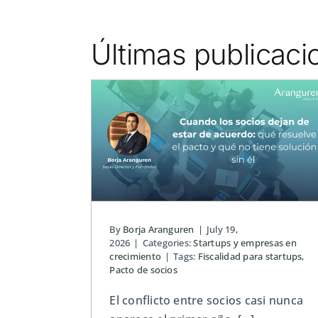
Últimas publicaci
ios dejan
Cómo leer una cuenta
erdo: qué
resultados sin ser
cto y qué
contable
ón sin él
Contabilidad para empresas: obligacion
gestión contable
 crecimiento
By
Borja Aranguren
|
July 19,
2026
|
Categories:
Startups y empresas en
crecimiento
|
Tags:
Fiscalidad para startups
,
Pacto de socios
El conflicto entre socios casi nunca