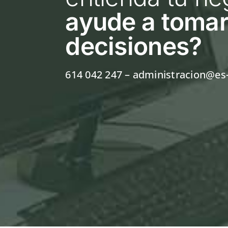
ayude a tomar
decisiones
?
614 042 247
– administracion@es