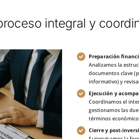
roceso integral y coord
Preparación financi
Analizamos la estru
documentos clave (p
informativo) y revis
Ejecución y acompa
Coordinamos el inte
gestionamos las due 
términos económicos 
Cierre y post-invers
Supervisamos la form