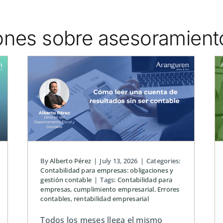
ones sobre asesoramiento
Cuánto cuesta realmente
 de
un empleado a tu
empresa: coste real, no
solo el salario
es y
Personas, Equipo y Costes Laborales
By
Alberto Pérez
|
July 13, 2026
|
Categories:
Contabilidad para empresas: obligaciones y
gestión contable
|
Tags:
Contabilidad para
empresas
,
cumplimiento empresarial
,
Errores
contables
,
rentabilidad empresarial
Todos los meses llega el mismo