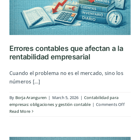
Errores contables que afectan a la
rentabilidad empresarial
Cuando el problema no es el mercado, sino los
números [...]
By
Borja Aranguren
|
March 5, 2026
|
Contabilidad para
on
empresas: obligaciones y gestión contable
|
Comments Off
Errores
Read More
contabl
que
afectan
a