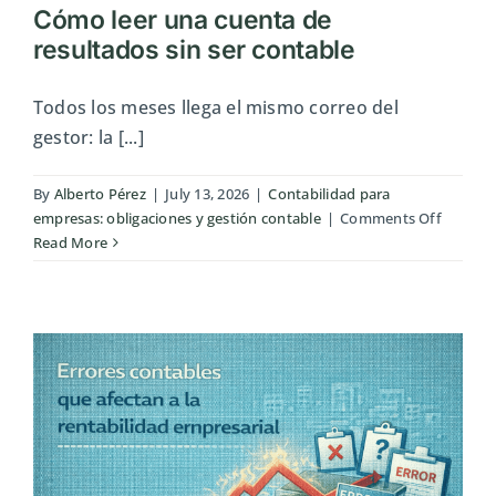
Cómo leer una cuenta de
resultados sin ser contable
Todos los meses llega el mismo correo del
gestor: la [...]
By
Alberto Pérez
|
July 13, 2026
|
Contabilidad para
on
empresas: obligaciones y gestión contable
|
Comments Off
Cómo
Read More
leer
una
cuenta
de
resulta
sin
ser
contabl