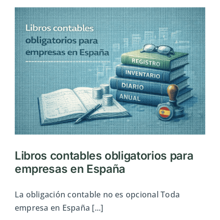
una
socieda
en
España
Libros contables obligatorios para
empresas en España
La obligación contable no es opcional Toda
empresa en España [...]