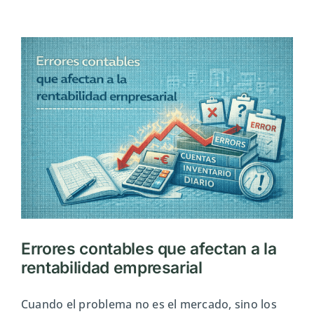
una
cuenta
de
resulta
sin
ser
contabl
Errores contables que afectan a la
rentabilidad empresarial
Cuando el problema no es el mercado, sino los