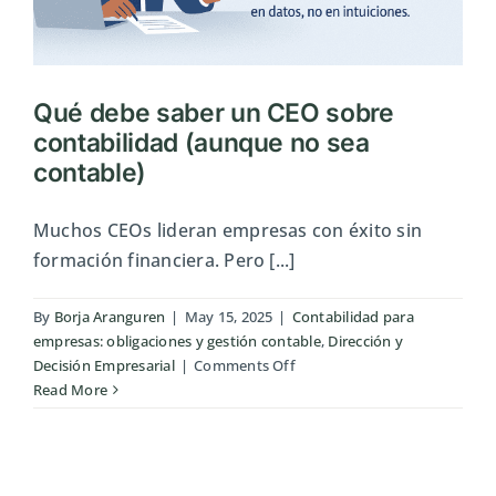
Qué debe saber un CEO sobre
contabilidad (aunque no sea
contable)
Muchos CEOs lideran empresas con éxito sin
formación financiera. Pero [...]
By
Borja Aranguren
|
May 15, 2025
|
Contabilidad para
empresas: obligaciones y gestión contable
,
Dirección y
on
Decisión Empresarial
|
Comments Off
Qué
Read More
debe
saber
un
CEO