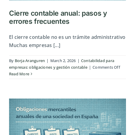
Cierre contable anual: pasos y
errores frecuentes
El cierre contable no es un trámite administrativo
Muchas empresas [...]
By
Borja Aranguren
|
March 2, 2026
|
Contabilidad para
on
empresas: obligaciones y gestión contable
|
Comments Off
Cierre
Read More
contabl
anual:
pasos
y
errores
frecuen