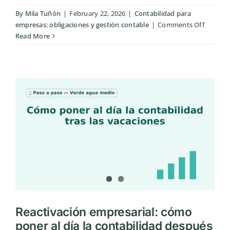
By
Mila Tuñón
|
February 22, 2026
|
Contabilidad para
on
empresas: obligaciones y gestión contable
|
Comments Off
Libros
Read More
contabl
obligato
para
empres
en
España
Reactivación empresarial: cómo
poner al día la contabilidad después