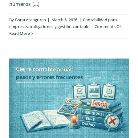
números [...]
By
Borja Aranguren
|
March 5, 2026
|
Contabilidad para
on
empresas: obligaciones y gestión contable
|
Comments Off
Errores
Read More
contabl
que
afectan
a
la
rentabil
empresa