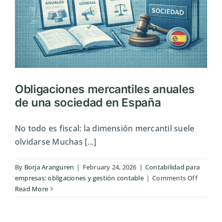
Obligaciones mercantiles anuales
de una sociedad en España
No todo es fiscal: la dimensión mercantil suele
olvidarse Muchas [...]
By
Borja Aranguren
|
February 24, 2026
|
Contabilidad para
on
empresas: obligaciones y gestión contable
|
Comments Off
Obligac
Read More
mercant
anuales
de