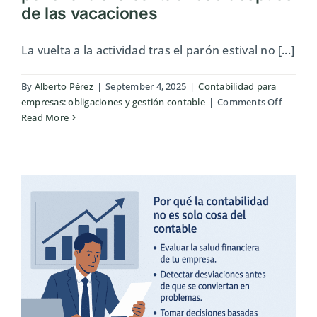
de las vacaciones
La vuelta a la actividad tras el parón estival no [...]
By
Alberto Pérez
|
September 4, 2025
|
Contabilidad para
on
empresas: obligaciones y gestión contable
|
Comments Off
Reactiv
Read More
empresa
cómo
poner
al
día
la
contabi
despué
de
las
vacacio