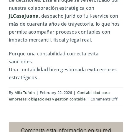
nuestra colaboración estratégica con
JLCasajuana
, despacho jurídico full-service con
más de cuarenta años de trayectoria, lo que nos
permite acompañar procesos contables con
impacto mercantil, fiscal y legal real.
Porque una contabilidad correcta evita
sanciones.
Una contabilidad bien gestionada evita errores
estratégicos.
By
Mila Tuñón
|
February 22, 2026
|
Contabilidad para
on
empresas: obligaciones y gestión contable
|
Comments Off
Libros
contabl
obligato
para
Comparta esta información en su red
empres