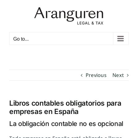
Skip
to
content
Open toolbar
Go to...
Previous
Next
Libros contables obligatorios para
empresas en España
La obligación contable no es opcional