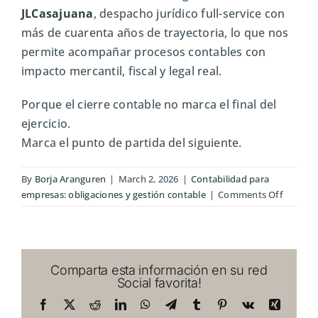
JLCasajuana
, despacho jurídico full-service con
más de cuarenta años de trayectoria, lo que nos
permite acompañar procesos contables con
impacto mercantil, fiscal y legal real.
Porque el cierre contable no marca el final del
ejercicio.
Marca el punto de partida del siguiente.
By
Borja Aranguren
|
March 2, 2026
|
Contabilidad para
on
empresas: obligaciones y gestión contable
|
Comments Off
Cierre
contabl
anual:
pasos
Comparta esta información en su red
y
Social favorita!
errores
frecuen
Facebook
X
Reddit
LinkedIn
WhatsApp
Telegram
Tumblr
Pinterest
Vk
Xing