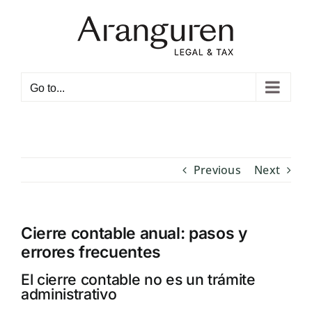
Skip
to
content
Open toolbar
Go to...
Previous
Next
Cierre contable anual: pasos y
errores frecuentes
El cierre contable no es un trámite
administrativo