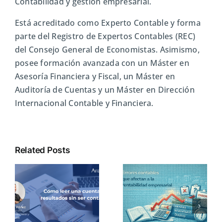
Contabilidad y gestión empresarial.
Está acreditado como Experto Contable y forma
parte del Registro de Expertos Contables (REC)
del Consejo General de Economistas. Asimismo,
posee formación avanzada con un Máster en
Asesoría Financiera y Fiscal, un Máster en
Auditoría de Cuentas y un Máster en Dirección
Internacional Contable y Financiera.
Related Posts
Errores
Obligaciones
a
contables que
mercantiles
afectan a la
anuales de una
n
rentabilidad
sociedad en