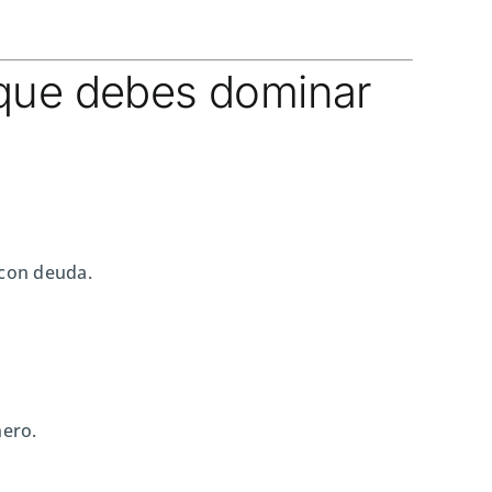
o que debes dominar
 con deuda.
nero.