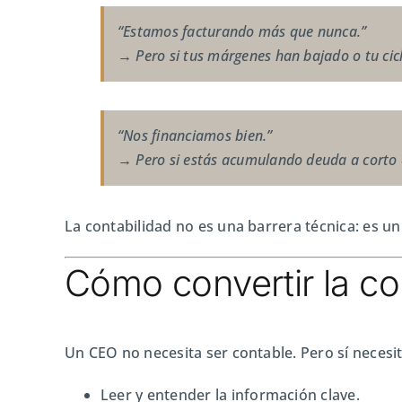
“Estamos facturando más que nunca.”
→ Pero si tus márgenes han bajado o tu cic
“Nos financiamos bien.”
→ Pero si estás acumulando deuda a corto c
La contabilidad no es una barrera técnica: es un
Cómo convertir la co
Un CEO no necesita ser contable. Pero sí necesi
Leer y entender la información clave.