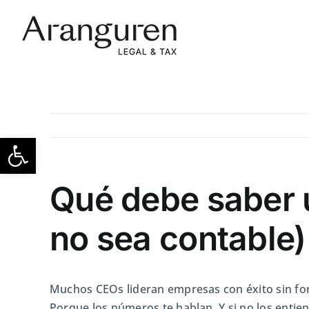
Skip
to
content
Open toolbar
Qué debe saber 
no sea contable)
Muchos CEOs lideran empresas con éxito sin for
Porque los números te hablan. Y si no los enti