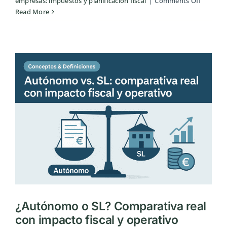
on
empresas: impuestos y planificación fiscal
|
Comments Off
IRPF
Read More
vs
Impues
sobre
Socieda
cuándo
deja
de
ser
eficient
¿Autónomo o SL? Comparativa real
con impacto fiscal y operativo