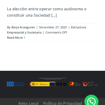
La elección entre operar como autónomo o
constituir una Sociedad [...]
By
Borja Aranguren
|
November 27, 2025
|
Estructura
on
Empresarial y Societaria
|
Comments Off
¿Autónomo
Read More
o
SL?
Comparativa
real
con
impacto
fiscal
y
operativo
Aviso Legal
Política de Privacidad