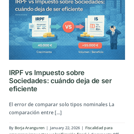
el
error
que
confun
a
la
direcci
IRPF vs Impuesto sobre
Sociedades: cuándo deja de ser
eficiente
El error de comparar solo tipos nominales La
comparación entre [...]
By
Borja Aranguren
|
January 22, 2026
|
Fiscalidad para