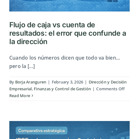
Flujo de caja vs cuenta de
resultados: el error que confunde a
la dirección
Cuando los números dicen que todo va bien…
pero la [...]
By
Borja Aranguren
|
February 3, 2026
|
Dirección y Decisión
on
Empresarial
,
Finanzas y Control de Gestión
|
Comments Off
Flujo
Read More
de
caja
vs
cuenta
de
resulta