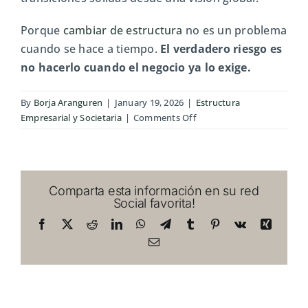
Porque
cambiar de estructura
no es un problema
cuando se hace a tiempo.
El verdadero riesgo es
no hacerlo cuando el negocio ya lo exige.
By
Borja Aranguren
|
January 19, 2026
|
Estructura
on
Empresarial y Societaria
|
Comments Off
Cuándo
cambiar
de
autónomo
Comparta esta información en su red
a
Social favorita!
SL
sin
Facebook
X
Reddit
LinkedIn
WhatsApp
Telegram
Tumblr
Pinterest
Vk
Xing
impacto
Email
fiscal
negativo