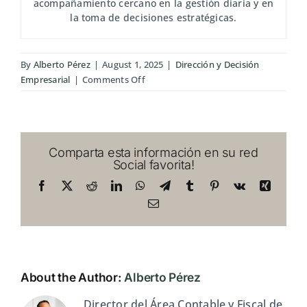
acompañamiento cercano en la gestión diaria y en
la toma de decisiones estratégicas.
By
Alberto Pérez
|
August 1, 2025
|
Dirección y Decisión
on
Empresarial
|
Comments Off
Cuando
Madrid
se
detiene:
Comparta esta información en su red
impacto
Social favorita!
del
verano
Facebook
X
Reddit
LinkedIn
WhatsApp
Telegram
Tumblr
Pinterest
Vk
Xing
en
Email
tu
empresa
About the Author:
Alberto Pérez
Director del Área Contable y Fiscal de