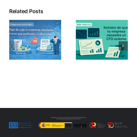
Related Posts
El Congreso
rechaza la
vs
Señales de que
jornada de 37,5
tu empresa
horas: claves
necesita un
empresariales
CFO externo
desde un
a
(aunque todavía
enfoque
no lo sepas)
laboral, legal y
financiero