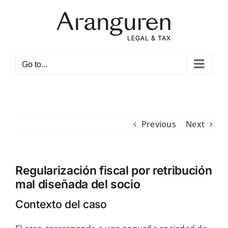
Skip
to
content
Open toolbar
Go to...
Previous
Next
Regularización fiscal por retribución
mal diseñada del socio
Contexto del caso