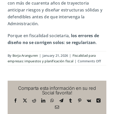
con más de cuarenta años de trayectoria
anticipar riesgos y diseñar estructuras sólidas y
defendibles antes de que intervenga la
Administración.
Porque en fiscalidad societaria,
los errores de
diseño no se corrigen solos: se regularizan
.
By
Borja Aranguren
|
January 21, 2026
|
Fiscalidad para
on
empresas: impuestos y planificación fiscal
|
Comments Off
Regulari
fiscal
por
retribuc
Comparta esta información en su red
mal
Social favorita!
diseñad
del
Facebook
X
Reddit
LinkedIn
WhatsApp
Telegram
Tumblr
Pinterest
Vk
Xing
socio
Email