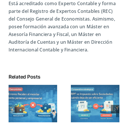
Está acreditado como Experto Contable y forma
parte del Registro de Expertos Contables (REC)
del Consejo General de Economistas. Asimismo,
posee formación avanzada con un Máster en
Asesoría Financiera y Fiscal, un Máster en
Auditoría de Cuentas y un Máster en Dirección
Internacional Contable y Financiera.
Related Posts
Cómo
IRPF vs
es
retribuirte como
Impuesto sobre
ta
socio
Sociedades:
administrador
cuándo deja de
sin penalizar
ser eficiente
fiscalmente