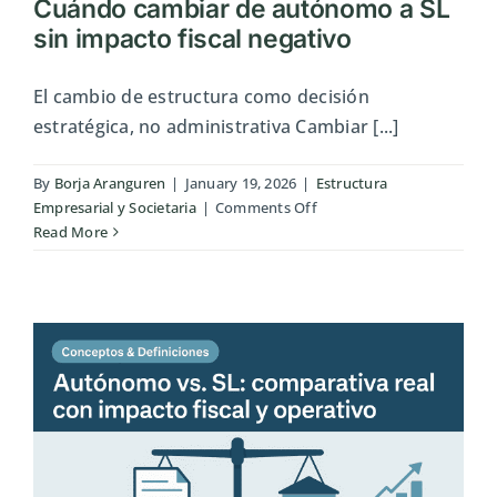
Cuándo cambiar de autónomo a SL
sin impacto fiscal negativo
El cambio de estructura como decisión
estratégica, no administrativa Cambiar [...]
By
Borja Aranguren
|
January 19, 2026
|
Estructura
on
Empresarial y Societaria
|
Comments Off
Cuándo
Read More
cambiar
de
autónomo
a
SL
sin
impacto
fiscal
negativo