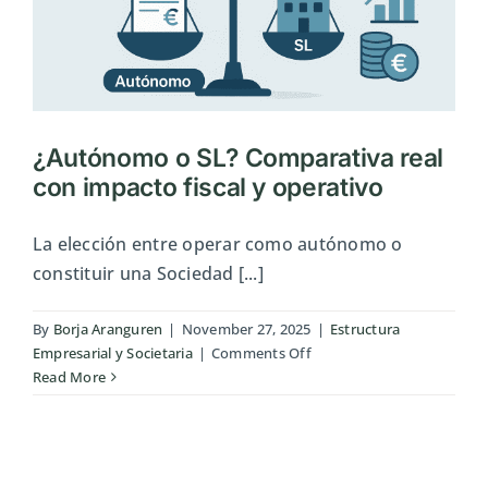
¿Autónomo o SL? Comparativa real
con impacto fiscal y operativo
La elección entre operar como autónomo o
constituir una Sociedad [...]
By
Borja Aranguren
|
November 27, 2025
|
Estructura
on
Empresarial y Societaria
|
Comments Off
¿Autónomo
Read More
o
SL?
Comparativa
real