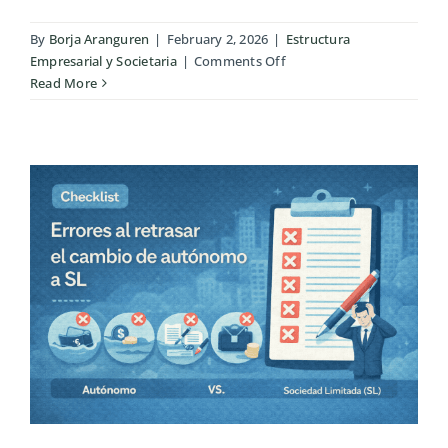
By
Borja Aranguren
|
February 2, 2026
|
Estructura
on
Empresarial y Societaria
|
Comments Off
De
Read More
autónomo
a
SL:
análisis
real
de
una
transición
bien
planificada