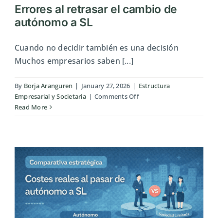
Errores al retrasar el cambio de
autónomo a SL
Cuando no decidir también es una decisión
Muchos empresarios saben [...]
By
Borja Aranguren
|
January 27, 2026
|
Estructura
on
Empresarial y Societaria
|
Comments Off
Errores
Read More
al
retrasar
el
cambio
de
autónomo
a
SL