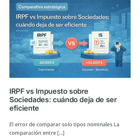
autónomo
a
SL:
lo
que
nadie
calcula
IRPF vs Impuesto sobre
Sociedades: cuándo deja de ser
eficiente
El error de comparar solo tipos nominales La
comparación entre [...]