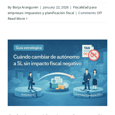
By
Borja Aranguren
|
January 22, 2026
|
Fiscalidad para
on
empresas: impuestos y planificación fiscal
|
Comments Off
IRPF
Read More
vs
Impues
sobre
Socieda
cuándo
deja
de
ser
eficient