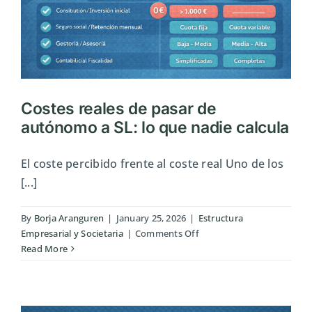
Costes reales de pasar de
autónomo a SL: lo que nadie calcula
El coste percibido frente al coste real Uno de los
[...]
By
Borja Aranguren
|
January 25, 2026
|
Estructura
on
Empresarial y Societaria
|
Comments Off
Costes
Read More
reales
de
pasar
de