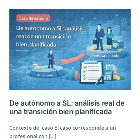
de
que
ya
deberías
pasar
de
autónomo
a
SL
De autónomo a SL: análisis real de
una transición bien planificada
Contexto del caso El caso corresponde a un
profesional con [...]