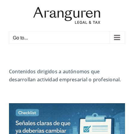
Skip
to
content
Open toolbar
Go to...
Contenidos dirigidos a autónomos que
desarrollan actividad empresarial o profesional.