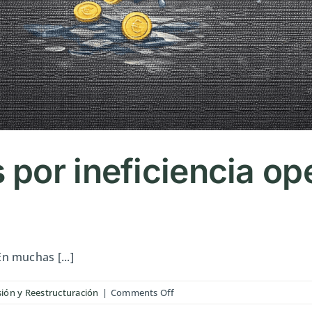
por ineficiencia ope
n muchas [...]
on
sión y Reestructuración
|
Comments Off
Qué