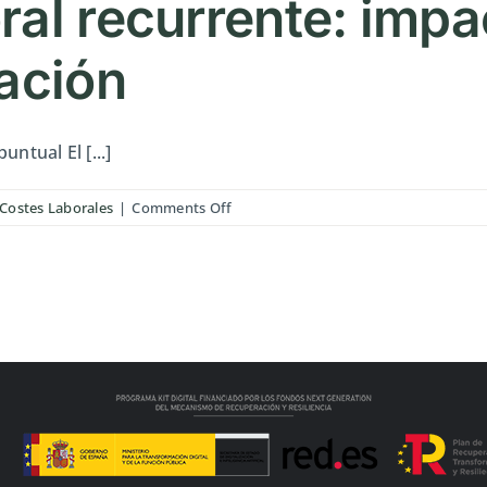
al recurrente: impac
ación
ntual El [...]
on
 Costes Laborales
|
Comments Off
Absentismo
laboral
recurrente:
impacto
real
en
costes
y
organización