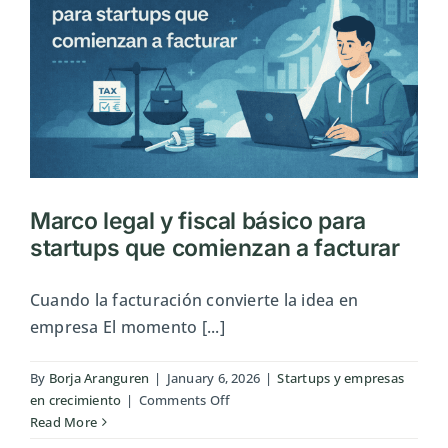
económico
y
decisiones
empresariales
Marco legal y fiscal básico para
startups que comienzan a facturar
Cuando la facturación convierte la idea en
empresa El momento [...]
By
Borja Aranguren
|
January 6, 2026
|
Startups y empresas
on
en crecimiento
|
Comments Off
Marco
Read More
legal