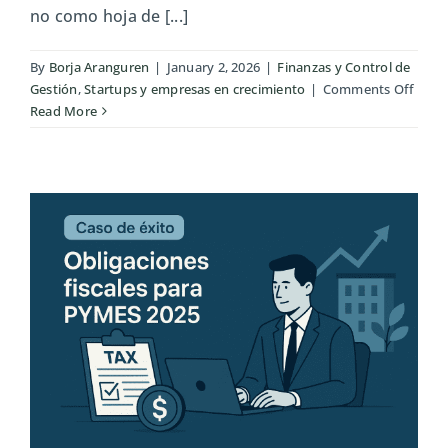
no como hoja de [...]
By
Borja Aranguren
|
January 2, 2026
|
Finanzas y Control de
on
Gestión
,
Startups y empresas en crecimiento
|
Comments Off
Cóm
Read More
planif
un
pres
anual
sólid
guía
para
CEOs