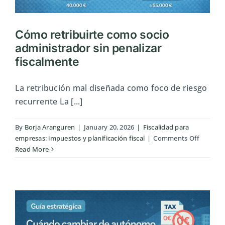
Cómo retribuirte como socio
administrador sin penalizar
fiscalmente
La retribución mal diseñada como foco de riesgo
recurrente La [...]
By
Borja Aranguren
|
January 20, 2026
|
Fiscalidad para
on
empresas: impuestos y planificación fiscal
|
Comments Off
Cómo
Read More
retribui
como
socio
adminis
sin
penaliza