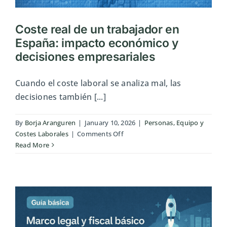
Coste real de un trabajador en
España: impacto económico y
decisiones empresariales
Cuando el coste laboral se analiza mal, las
decisiones también [...]
By
Borja Aranguren
|
January 10, 2026
|
Personas, Equipo y
on
Costes Laborales
|
Comments Off
Coste
Read More
real
de
un
trabajador
en
España:
impacto