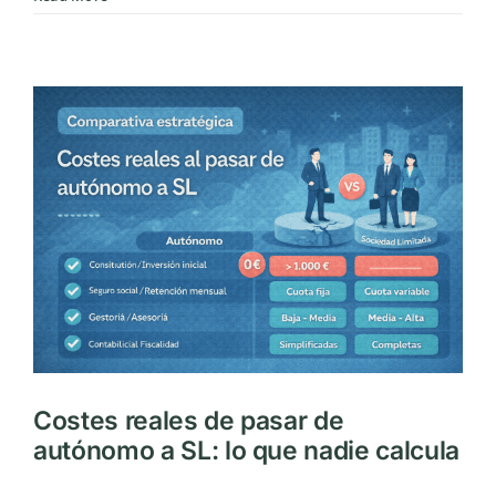
laborales
mal
gestionadas:
el
error
que
dispara
costes
ocultos
Costes reales de pasar de
autónomo a SL: lo que nadie calcula