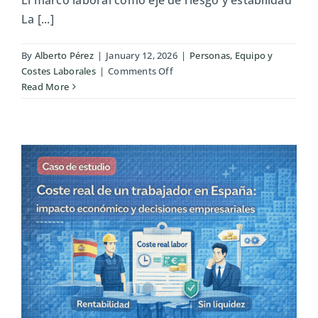
La [...]
By
Alberto Pérez
|
January 12, 2026
|
Personas, Equipo y
on
Costes Laborales
|
Comments Off
Obligaciones
Read More
laborales
básicas
de
una
empresa