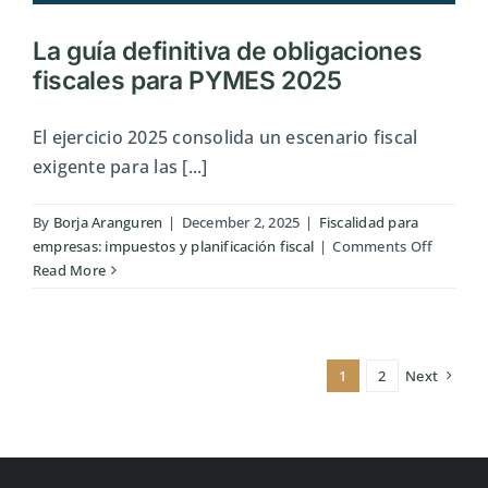
La guía definitiva de obligaciones
fiscales para PYMES 2025
El ejercicio 2025 consolida un escenario fiscal
exigente para las [...]
By
Borja Aranguren
|
December 2, 2025
|
Fiscalidad para
on
empresas: impuestos y planificación fiscal
|
Comments Off
La
Read More
guía
definiti
de
obligaci
1
2
Next
fiscales
para
PYMES
2025