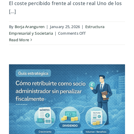
El coste percibido frente al coste real Uno de los
[...]
By
Borja Aranguren
|
January 25, 2026
|
Estructura
on
Empresarial y Societaria
|
Comments Off
Costes
Read More
reales
de
pasar
de
autónomo
a
SL:
lo
que
nadie
calcula