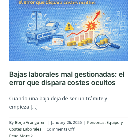
mejores
decisiones
Bajas laborales mal gestionadas: el
error que dispara costes ocultos
Cuando una baja deja de ser un trámite y
empieza [...]
By
Borja Aranguren
|
January 26, 2026
|
Personas, Equipo y
on
Costes Laborales
|
Comments Off
Bajas
Read More