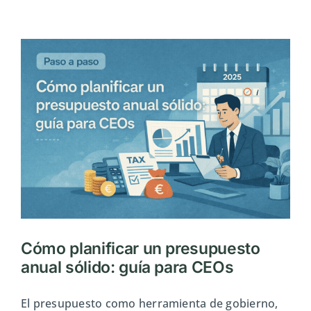
y
fiscal
básico
para
startups
que
comienzan
a
facturar
Cómo planificar un presupuesto
anual sólido: guía para CEOs
El presupuesto como herramienta de gobierno,